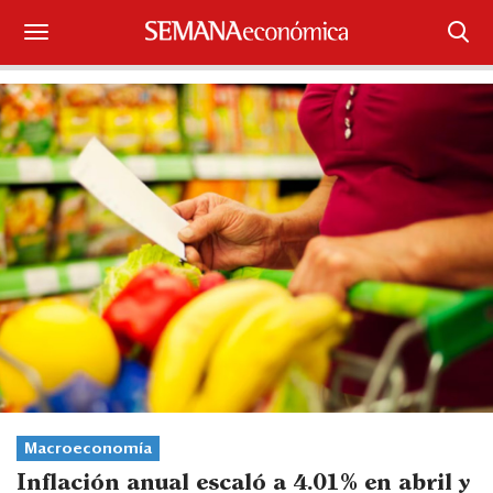
Suscríbase
Iniciar sesión
Portada
¿Qué está pasando?
Sectores y Empresas
Management
Economía y Finanzas
Legal y Política
Macroeconomía
Inflación anual escaló a 4.01% en abril y