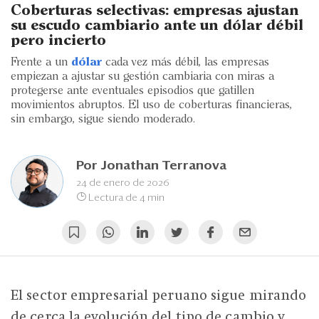
Eventos
Coberturas selectivas: empresas ajustan
su escudo cambiario ante un dólar débil
Blogs
pero incierto
Frente a un
dólar
cada vez más débil, las empresas
Ranking CEO
empiezan a ajustar su gestión cambiaria con miras a
protegerse ante eventuales episodios que gatillen
Edición Impresa
movimientos abruptos. El uso de coberturas financieras,
sin embargo, sigue siendo moderado.
Por
Jonathan Terranova
24 de enero de 2026
Lectura de 4 min
El sector empresarial peruano sigue mirando
de cerca la evolución del tipo de cambio y