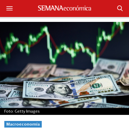
Suscríbase
Iniciar sesión
Portada
¿Qué está pasando?
Sectores y Empresas
Management
Economía y Finanzas
Foto: Getty Images
Legal y Política
Macroeconomía