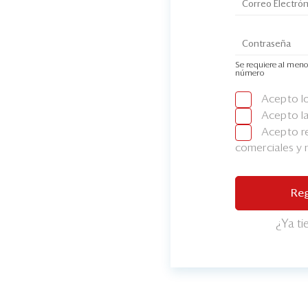
Se requiere al meno
número
Acepto l
Acepto l
Acepto re
comerciales y
Reg
¿Ya t