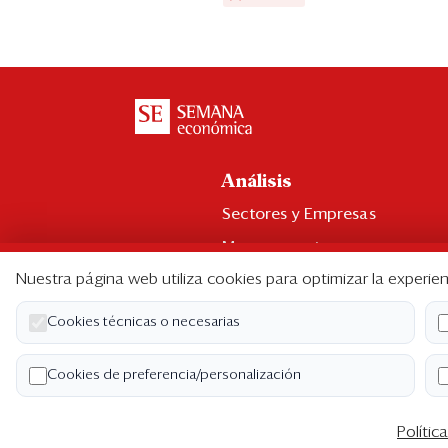
Análisis
Sectores y Empresas
Management
Nuestra página web utiliza cookies para optimizar la experien
Economía y Finanzas
Legal y Política
Cookies técnicas o necesarias
Ranking CEO
Cookies de preferencia/personalización
Blogs
Polític
Co