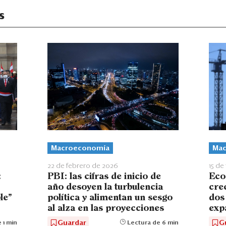
s
Macroeconomía
Mac
22 de febrero de 2026
15 de
PBI: las cifras de inicio de
:
Eco
año desoyen la turbulencia
cre
política y alimentan un sesgo
le”
dos
al alza en las proyecciones
exp
Guardar
G
Lectura de 6 min
 1 min