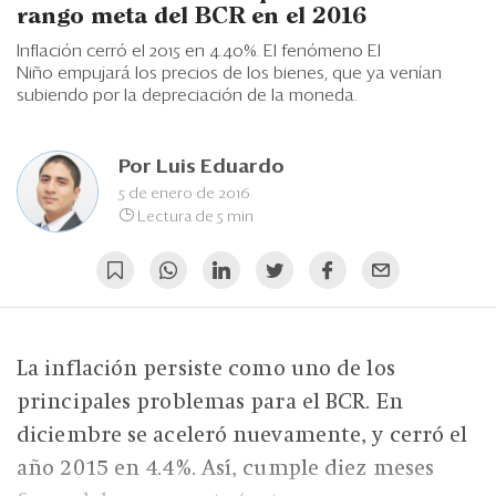
Eventos
rango meta del BCR en el 2016
Inflación cerró el 2015 en 4.40%. El fenómeno El
Blogs
Niño empujará los precios de los bienes, que ya venían
subiendo por la depreciación de la moneda.
Ranking CEO
Edición Impresa
Por
Luis Eduardo
5 de enero de 2016
Lectura de 5 min
La inflación persiste como uno de los
principales problemas para el BCR. En
diciembre se aceleró nuevamente, y cerró el
año 2015 en 4.4%. Así, cumple diez meses