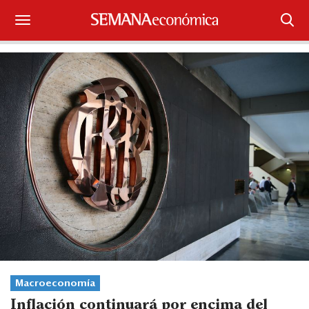
Suscríbase
Iniciar sesión
Portada
¿Qué está pasando?
Sectores y Empresas
Management
Economía y Finanzas
Legal y Política
Macroeconomía
Inflación continuará por encima del