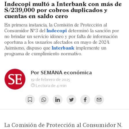
Eventos
Indecopi multó a Interbank con más de
S/239,000 por cobros duplicados y
Blogs
cuentas en saldo cero
En primera instancia, la Comisión de Protección al
Ranking CEO
Consumidor N°3 del
Indecopi
determinó la sanción por
no brindar un servicio idóneo y por falta de información
Edición Impresa
oportuna a los usuarios afectados en mayo de 2024.
Asimismo, dispuso que
Interbank
implemente un
programa de cumplimiento normativo.
Por
SEMANA económica
19 de febrero de 2025
Lectura de 4 min
La Comisión de Protección al Consumidor N.