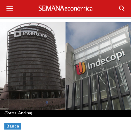
Suscríbase
Iniciar sesión
Portada
¿Qué está pasando?
Sectores y Empresas
Management
Economía y Finanzas
(Fotos: Andina)
Legal y Política
Banca