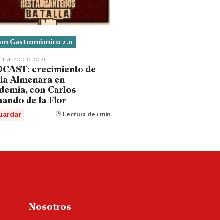
m Gastronómico 2.0
 marzo de 2021
CAST: crecimiento de
ia Almenara en
demia, con Carlos
ando de la Flor
uardar
Lectura de 1 min
Nosotros