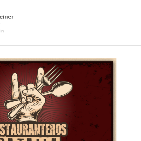
einer
1
in