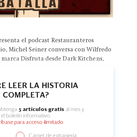
senta el podcast Restauranteros
odio, Michel Seiner conversa con Wilfredo
a marca Disfruta desde Dark Kitchens,
E LEER LA HISTORIA
COMPLETA?
 obtenga
5 artículos gratis
al mes y
el boletín informativo.
ríbase para acceso ilimitado
Carnet de extranjería