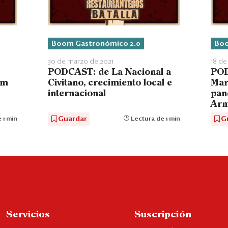
Boom Gastronómico 2.0
Boo
30 de marzo de 2021
18 de
PODCAST: de La Nacional a
POD
am
Civitano, crecimiento local e
Mar
internacional
pan
Arm
Guardar
G
 1 min
Lectura de 1 min
Servicios
Suscripción