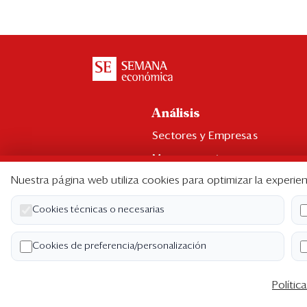
Análisis
Sectores y Empresas
Management
Nuestra página web utiliza cookies para optimizar la experien
Economía y Finanzas
Legal y Política
Cookies técnicas o necesarias
Ranking CEO
Cookies de preferencia/personalización
Blogs
Polític
Co