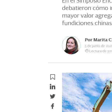
En el Simposio Enc
debatieron cómo i
mayor valor agregad
fundiciones chinas 
Por
Marita 
5 de junio de 20
Lectura de 3 