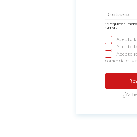
Se requiere al meno
número
Acepto l
Acepto l
Acepto re
comerciales y
Reg
¿Ya t