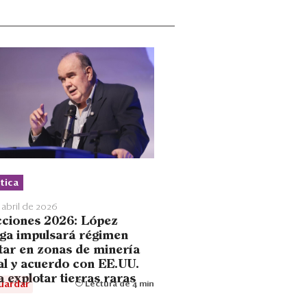
tica
 abril de 2026
cciones 2026: López
aga impulsará régimen
itar en zonas de minería
gal y acuerdo con EE.UU.
a explotar tierras raras
uardar
Lectura de 4 min