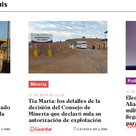
is
Polí
Minería
10 de
10 de abril de 2026
Ele
Tía María: los detalles de la
Ali
cado
decisión del Consejo de
mil
la
Minería que declaró nula su
ile
autorización de explotación
par
G
Guardar
 2 min
Lectura de 5 min