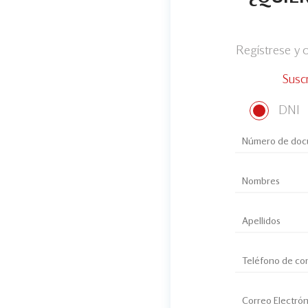
Regístrese y
Susc
DNI