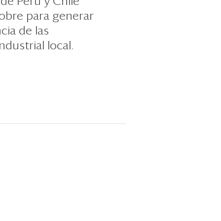
de Perú y Chile
cobre para generar
cia de las
dustrial local.