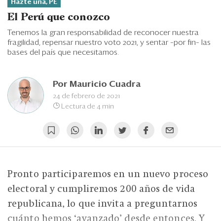
Eventos
Hazte una, PE
El Perú que conozco
Blogs
Tenemos la gran responsabilidad de reconocer nuestra
fragilidad, repensar nuestro voto 2021, y sentar –por fin– las
Ranking CEO
bases del país que necesitamos.
Edición Impresa
Por
Mauricio Cuadra
24 de febrero de 2021
Lectura de 4 min
Pronto participaremos en un nuevo proceso
electoral y cumpliremos 200 años de vida
republicana, lo que invita a preguntarnos
cuánto hemos ‘avanzado’ desde entonces. Y