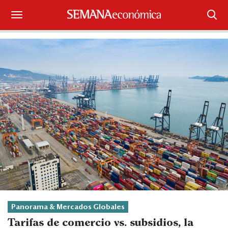
Suscríbase
Iniciar sesión
Portada
¿Qué está pasando?
Sectores y Empresas
Management
Economía y Finanzas
Legal y Política
Panorama & Mercados Globales
Tarifas de comercio vs. subsidios, la