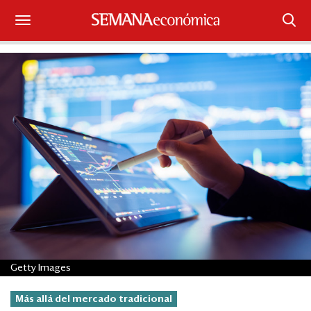
Suscríbase
Iniciar sesión
Portada
¿Qué está pasando?
Sectores y Empresas
Management
Economía y Finanzas
Getty Images
Legal y Política
Más allá del mercado tradicional