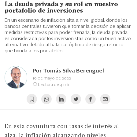
Eventos
La deuda privada y su rol en nuestro
portafolio de inversiones
Blogs
En un escenario de inflación alta a nivel global, donde los
bancos centrales tuvieron que tomar la decisión de aplicar
Ranking CEO
medidas restrictivas para poder frenarla, la deuda privada
es considerada por los inversionistas como un buen activo
Edición Impresa
alternativo debido al balance óptimo de riesgo-retorno
que brinda a los portafolios.
Por
Tomás Silva Berenguel
19 de mayo de 2022
Lectura de 4 min
En esta coyuntura con tasas de interés al
alza, la inflación alcanzando niveles