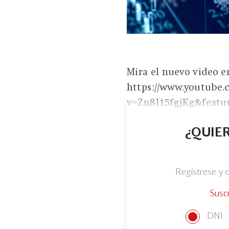
Mira el nuevo video e
https://www.youtube
v=Zn8l15fgjKg&featu
¿QUIER
Regístrese y
Susc
DNI