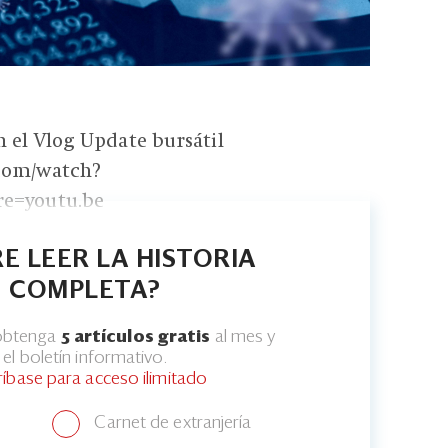
n el Vlog Update bursátil
.com/watch?
re=youtu.be
E LEER LA HISTORIA
COMPLETA?
 obtenga
5 artículos gratis
al mes y
el boletín informativo.
ríbase para acceso ilimitado
Carnet de extranjería