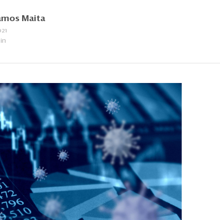
amos Maita
021
in