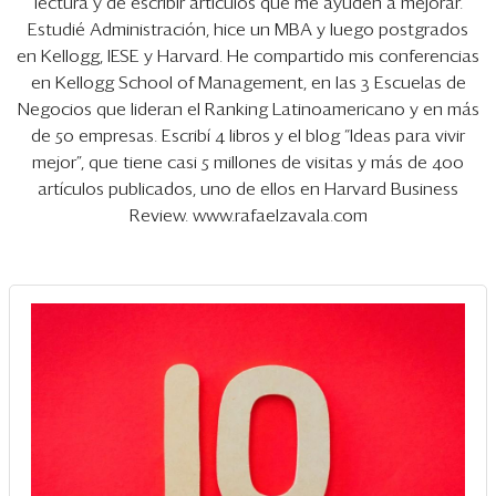
Eventos
lectura y de escribir artículos que me ayuden a mejorar.
Estudié Administración, hice un MBA y luego postgrados
Blogs
en Kellogg, IESE y Harvard. He compartido mis conferencias
en Kellogg School of Management, en las 3 Escuelas de
Ranking CEO
Negocios que lideran el Ranking Latinoamericano y en más
de 50 empresas. Escribí 4 libros y el blog “Ideas para vivir
Edición Impresa
mejor”, que tiene casi 5 millones de visitas y más de 400
artículos publicados, uno de ellos en Harvard Business
Review. www.rafaelzavala.com