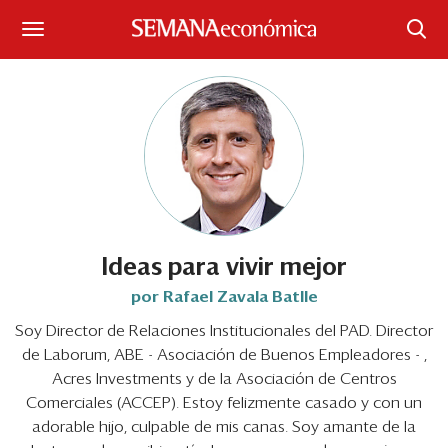
Suscríbase
Iniciar sesión
Portada
¿Qué está pasando?
Sectores y Empresas
Ideas para vivir mejor
por Rafael Zavala Batlle
Management
Soy Director de Relaciones Institucionales del PAD. Director
de Laborum, ABE - Asociación de Buenos Empleadores - ,
Economía y Finanzas
Acres Investments y de la Asociación de Centros
Legal y Política
Comerciales (ACCEP). Estoy felizmente casado y con un
adorable hijo, culpable de mis canas. Soy amante de la