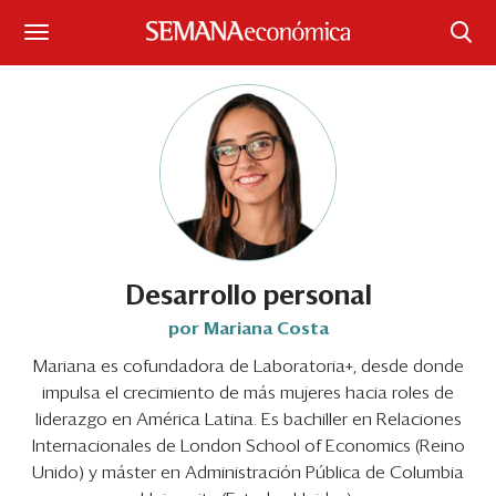
Suscríbase
Iniciar sesión
Portada
¿Qué está pasando?
Sectores y Empresas
Desarrollo personal
por Mariana Costa
Management
Mariana es cofundadora de Laboratoria+, desde donde
impulsa el crecimiento de más mujeres hacia roles de
Economía y Finanzas
liderazgo en América Latina. Es bachiller en Relaciones
Legal y Política
Internacionales de London School of Economics (Reino
Unido) y máster en Administración Pública de Columbia