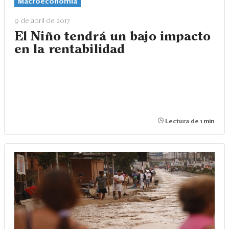
Eventos
Macroeconomía
9 de abril de 2017
Blogs
El Niño tendrá un bajo impacto
Ranking CEO
en la rentabilidad
Edición Impresa
Lectura de 1 min