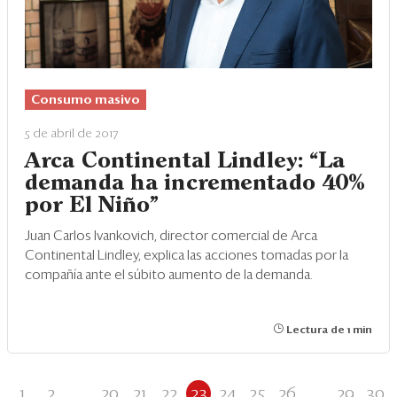
Consumo masivo
5 de abril de 2017
Arca Continental Lindley: “La
demanda ha incrementado 40%
por El Niño”
Juan Carlos Ivankovich, director comercial de Arca
Continental Lindley, explica las acciones tomadas por la
compañía ante el súbito aumento de la demanda.
Lectura de 1 min
1
2
...
20
21
22
23
24
25
26
...
29
30