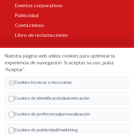
Eventos corporativos
Publicidad
Contáctenos
Libro de reclamaciones
Suscripción
Nuestra página web utiliza cookies para optimizar la
Suscripción individual
experiencia de navegación. Si aceptas su uso, pulsa
“Aceptar”.
Paquetes corporativos
Edición Impresa
Cookies técnicas o necesarias
Nosotros
Cookies de identificación/autenticación
Quiénes somos
Cookies de preferencia/personalización
Código de ética
Términos y Condiciones
Cookies de publicidad/marketing