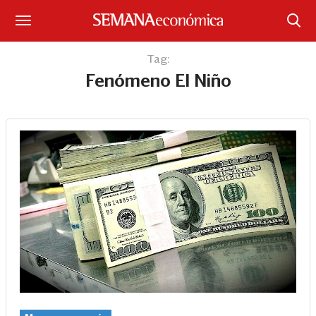
Suscríbase
Tag:
Fenómeno El Niño
Iniciar sesión
Portada
¿Qué está pasando?
Sectores y Empresas
Management
Economía y Finanzas
Legal y Política