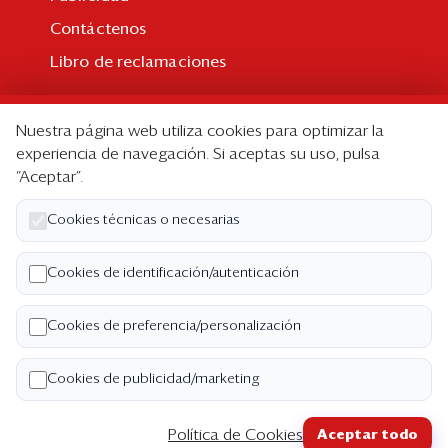
Contáctenos
Libro de reclamaciones
Suscripción
Nuestra página web utiliza cookies para optimizar la
Suscripción individual
experiencia de navegación. Si aceptas su uso, pulsa
“Aceptar”.
Paquetes corporativos
Edición Impresa
Cookies técnicas o necesarias
Nosotros
Cookies de identificación/autenticación
Quiénes somos
Cookies de preferencia/personalización
Código de ética
Términos y Condiciones
Cookies de publicidad/marketing
Política de Privacidad
Política de Cookies
Aceptar todo