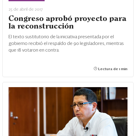
Eventos
25 de abril de 2017
Blogs
Congreso aprobó proyecto para
la reconstrucción
Ranking CEO
El texto sustitutorio de la iniciativa presentada por el
Edición Impresa
gobierno recibió el respaldo de 90 legisladores, mientras
que 18 votaron en contra.
Lectura de 1 min