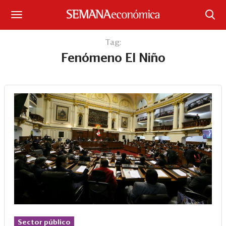
Suscríbase
Tag:
Fenómeno El Niño
Iniciar sesión
Portada
¿Qué está pasando?
Sectores y Empresas
Management
Economía y Finanzas
Legal y Política
Sector público