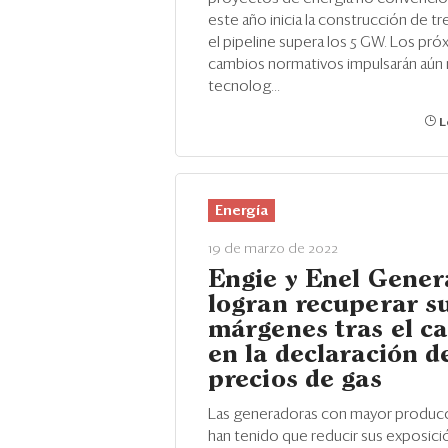
este año inicia la construcción de t
el pipeline supera los 5 GW. Los pr
cambios normativos impulsarán aún
tecnolog...
L
Energía
19 de marzo de 2022
Engie y Enel Gener
logran recuperar s
márgenes tras el c
en la declaración d
precios de gas
Las generadoras con mayor producc
han tenido que reducir sus exposici