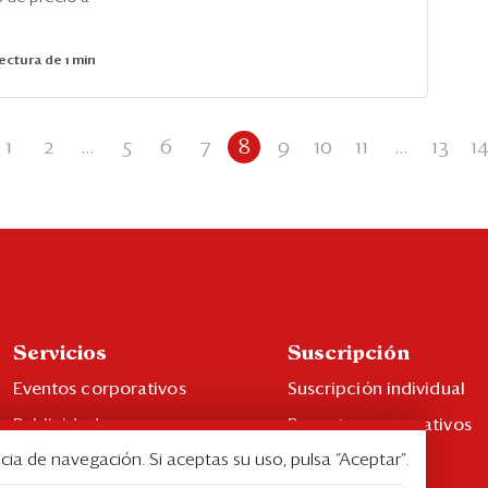
ectura de 1 min
1
2
...
5
6
7
8
9
10
11
...
13
1
Servicios
Suscripción
Eventos corporativos
Suscripción individual
Publicidad
Paquetes corporativos
cia de navegación. Si aceptas su uso, pulsa “Aceptar”.
Contáctenos
Edición Impresa