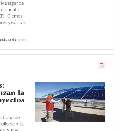
y Manager de
rú, cuenta
RER —Clemesí
ares y eólicos
ectura de 1 min
s:
nzan la
oyectos
 carbono de
rollo de más
l. Si bien