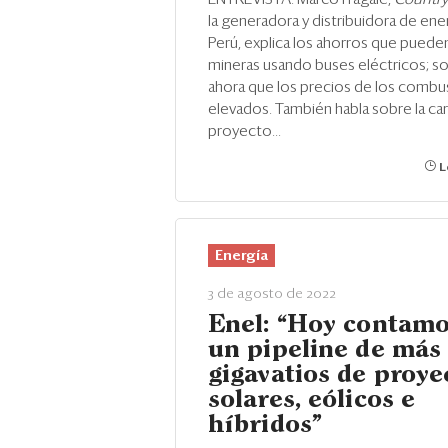
la generadora y distribuidora de ene
Perú, explica los ahorros que pueden
mineras usando buses eléctricos; s
ahora que los precios de los combus
elevados. También habla sobre la ca
proyecto...
L
Energía
3 de agosto de 2022
Enel: “Hoy contamo
un pipeline de más
gigavatios de proye
solares, eólicos e
híbridos”