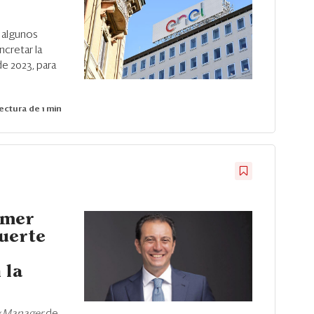
 algunos
ncretar la
de 2023, para
ectura de 1 min
imer
uerte
 la
y Manager
de