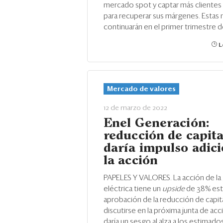
mercado spot y captar más clientes 
para recuperar sus márgenes. Estas
continuarán en el primer trimestre d
L
Mercado de valores
12 de marzo de 2022
Enel Generación:
reducción de capita
daría impulso adici
la acción
PAPELES Y VALORES. La acción de la
eléctrica tiene un
upside
de 38% est
aprobación de la reducción de capita
discutirse en la próxima junta de acci
daría un sesgo al alza a los estimado