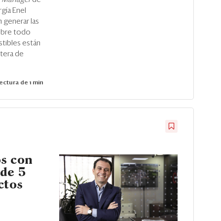
rgía Enel
 generar las
obre todo
tibles están
rtera de
ectura de 1 min
s con
 de 5
ctos