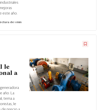
industriales
 mejoras
e este año.
ectura de 1 min
l le
onal a
 generadora
e año. La
l, tema a
onistas, le
s de precio a