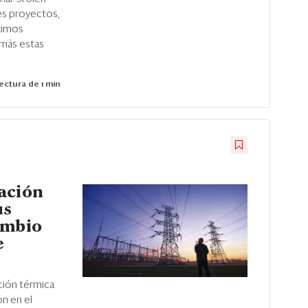
res proyectos,
óximos
 más estas
ectura de 1 min
ación
us
ambio
e
ión térmica
ón en el