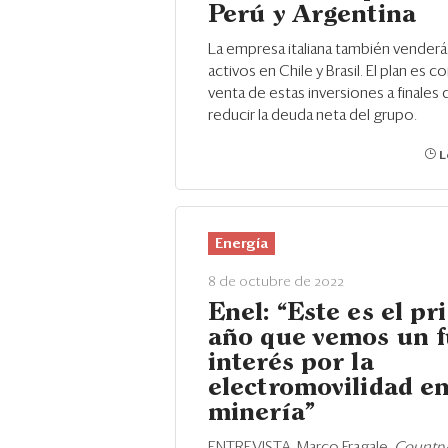
Perú y Argentina
La empresa italiana también venderá
activos en Chile y Brasil. El plan es co
venta de estas inversiones a finales 
reducir la deuda neta del grupo.
L
Energía
8 de octubre de 2022
Enel: “Este es el pr
año que vemos un f
interés por la
electromovilidad en
minería”
ENTREVISTA. Marco Fragale,
Countr