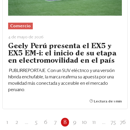
Comercio
4 de mayo de 2026
Geely Perú presenta el EX5 y
EX5 EM-i: el inicio de su etapa
en electromovilidad en el país
PUBLIRREPORTAJE. Con un SUV eléctrico y una versión
híbrida enchufable, la marca reafirma su apuesta por una
movilidad más conectada y accesible en el mercado
peruano.
Lectura de 1 min
1
2
...
5
6
7
8
9
10
11
...
75
76