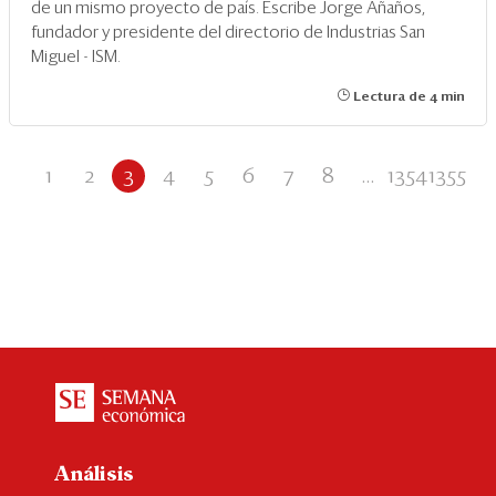
de un mismo proyecto de país. Escribe Jorge Añaños,
fundador y presidente del directorio de Industrias San
Miguel - ISM.
Lectura de 4 min
1
2
3
4
5
6
7
8
...
1354
1355
Análisis