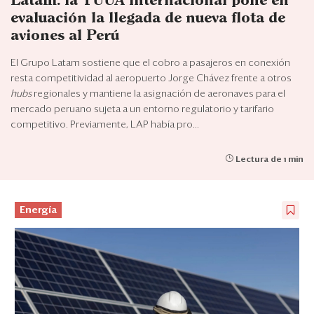
Latam: la TUUA internacional pone en
Eventos
evaluación la llegada de nueva flota de
Blogs
aviones al Perú
El Grupo Latam sostiene que el cobro a pasajeros en conexión
Ranking CEO
resta competitividad al aeropuerto Jorge Chávez frente a otros
hubs
regionales y mantiene la asignación de aeronaves para el
Edición Impresa
mercado peruano sujeta a un entorno regulatorio y tarifario
competitivo. Previamente, LAP había pro...
Lectura de 1 min
Energía