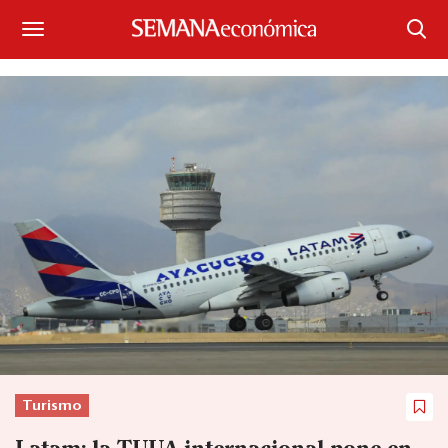
Suscríbase
Iniciar sesión
Portada
¿Qué está pasando?
Sectores y Empresas
Management
Economía y Finanzas
Legal y Política
Turismo