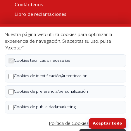
Contáctenos
Libro de reclamaciones
Suscripción
Nuestra página web utiliza cookies para optimizar la
Suscripción individual
experiencia de navegación. Si aceptas su uso, pulsa
“Aceptar”.
Paquetes corporativos
Edición Impresa
Cookies técnicas o necesarias
Nosotros
Cookies de identificación/autenticación
Quiénes somos
Cookies de preferencia/personalización
Código de ética
Términos y Condiciones
Cookies de publicidad/marketing
Política de Privacidad
Política de Cookies
Aceptar todo
Copyright ©2026 Semana Económica. Todos los