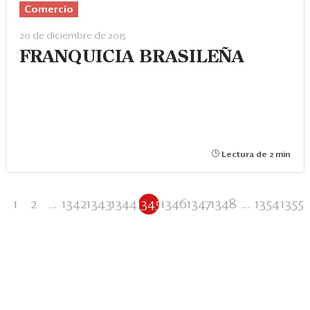
Comercio
20 de diciembre de 2015
FRANQUICIA BRASILEÑA
Lectura de 2 min
1
2
...
1342
1343
1344
1345
1346
1347
1348
...
1354
1355