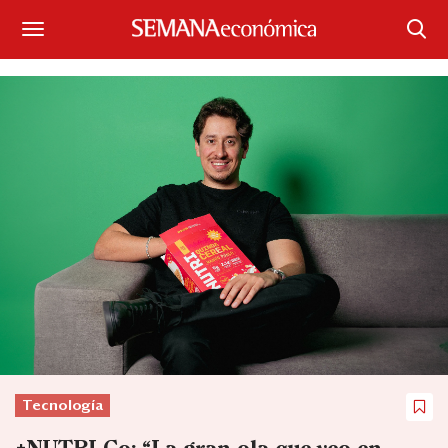
Suscríbase
Iniciar sesión
Portada
¿Qué está pasando?
Sectores y Empresas
Management
Economía y Finanzas
Legal y Política
Tecnología