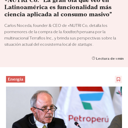
+NUTRI Co: “La gran ola que veo en
Eventos
Latinoamérica es funcionalidad más
Blogs
ciencia aplicada al consumo masivo”
Carlos Noceda, founder & CEO de +NUTRI Co, detalla los
Ranking CEO
pormenores de la compra de la
foodtech
peruana por la
multinacional Terraflos Inc., y brinda sus perspectivas sobre la
Edición Impresa
situación actual del ecosistema local de
startups
.
Lectura de 1 min
Energía