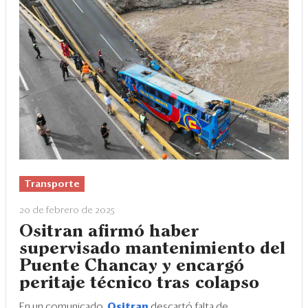
Transporte
20 de febrero de 2025
Ositran afirmó haber
supervisado mantenimiento del
Puente Chancay y encargó
peritaje técnico tras colapso
En un comunicado,
Ositran
descartó falta de