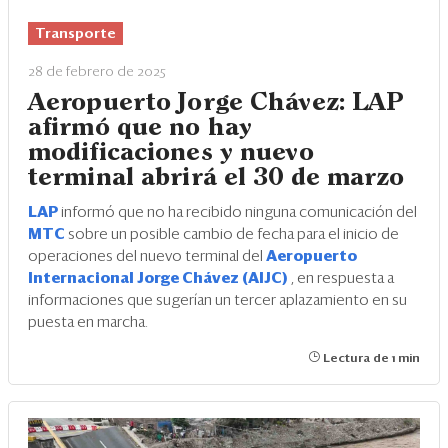
Eventos
Transporte
Blogs
28 de febrero de 2025
Ranking CEO
Aeropuerto Jorge Chávez: LAP
afirmó que no hay
Edición Impresa
modificaciones y nuevo
terminal abrirá el 30 de marzo
LAP
informó que no ha recibido ninguna comunicación del
MTC
sobre un posible cambio de fecha para el inicio de
operaciones del nuevo terminal del
Aeropuerto
Internacional Jorge Chávez (AIJC)
, en respuesta a
informaciones que sugerían un tercer aplazamiento en su
puesta en marcha.
Lectura de 1 min