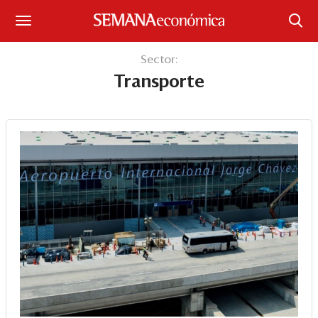
Suscríbase
Sector:
Transporte
Iniciar sesión
Portada
¿Qué está pasando?
Sectores y Empresas
Management
Economía y Finanzas
Legal y Política