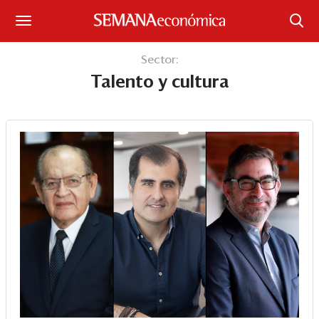
Suscríbase
Sector:
Talento y cultura
Iniciar sesión
Portada
¿Qué está pasando?
Sectores y Empresas
Management
Economía y Finanzas
Legal y Política