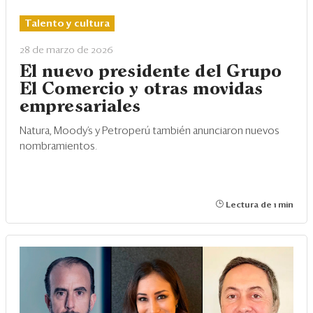
Eventos
Talento y cultura
Blogs
28 de marzo de 2026
Ranking CEO
El nuevo presidente del Grupo
El Comercio y otras movidas
Edición Impresa
empresariales
Natura, Moody’s y Petroperú también anunciaron nuevos
nombramientos.
Lectura de 1 min