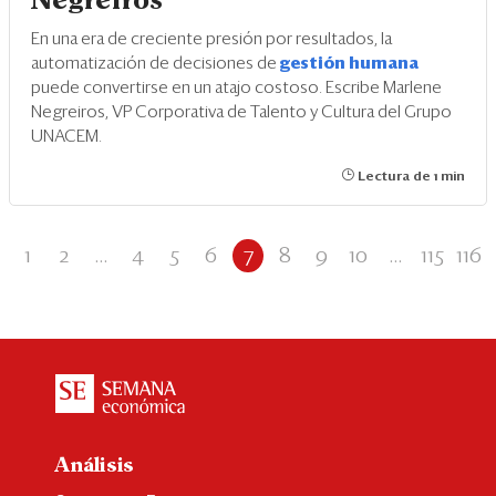
Negreiros
En una era de creciente presión por resultados, la
automatización de decisiones de
gestión humana
puede convertirse en un atajo costoso. Escribe Marlene
Negreiros, VP Corporativa de Talento y Cultura del Grupo
UNACEM.
Lectura de 1 min
1
2
...
4
5
6
7
8
9
10
...
115
116
Análisis