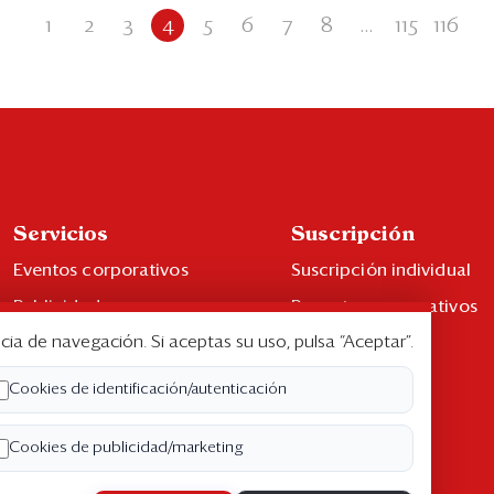
1
2
3
4
5
6
7
8
...
115
116
Servicios
Suscripción
Eventos corporativos
Suscripción individual
Publicidad
Paquetes corporativos
cia de navegación. Si aceptas su uso, pulsa “Aceptar”.
Contáctenos
Edición Impresa
Libro de reclamaciones
Cookies de identificación/autenticación
Cookies de publicidad/marketing