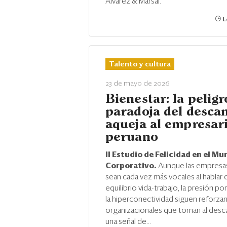
Alvarez & Marsal.
L
Talento y cultura
23 de mayo de 2026
Bienestar: la peligr
paradoja del desca
aqueja al empresar
peruano
II Estudio de Felicidad en el M
Corporativo.
Aunque las empresas
sean cada vez más vocales al hablar 
equilibrio vida-trabajo, la presión po
la hiperconectividad siguen reforza
organizacionales que toman al de
una señal de...