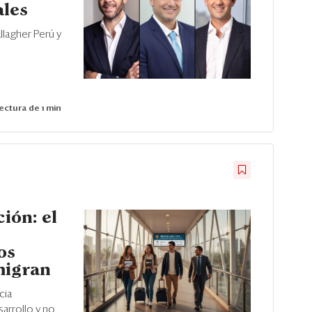
ales
llagher Perú y
ectura de 1 min
ción: el
os
migran
cia
arrollo y no