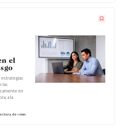
en el
esgo
 estrategias
 las
nicamente en
ra, a la
ectura de 1 min