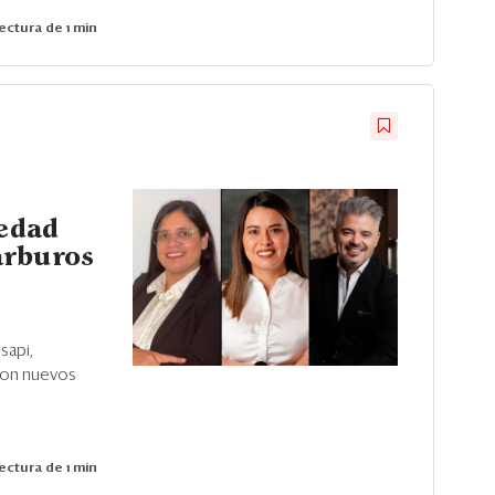
ectura de 1 min
iedad
arburos
sapi,
ron nuevos
ectura de 1 min