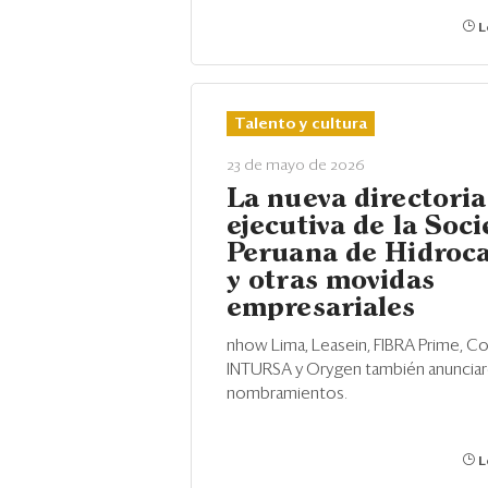
L
Talento y cultura
23 de mayo de 2026
La nueva directoria
ejecutiva de la Soc
Peruana de Hidroc
y otras movidas
empresariales
nhow Lima, Leasein, FIBRA Prime, Co
INTURSA y Orygen también anuncia
nombramientos.
L