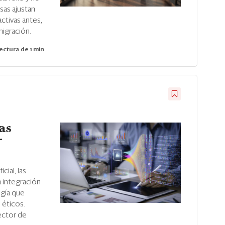
sas ajustan
ctivas antes,
migración.
ectura de 1 min
as
r
cial, las
 integración
ogía que
 éticos.
ector de