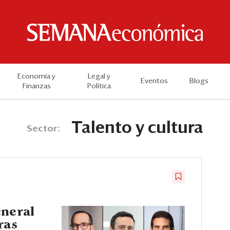
Economía y
Legal y
Eventos
Blogs
Finanzas
Política
Talento y cultura
Sector:
eneral
ras