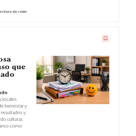
ectura de 1 min
osa
nso que
iado
undo
 locales
de bienestar y
r resultados y
ndo culturas
scanso como