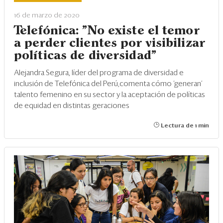
Eventos
16 de marzo de 2020
Blogs
Telefónica: "No existe el temor
a perder clientes por visibilizar
Ranking CEO
políticas de diversidad"
Edición Impresa
Alejandra Segura, líder del programa de diversidad e
inclusión de Telefónica del Perú,comenta cómo ‘generan’
talento femenino en su sector y la aceptación de políticas
de equidad en distintas geraciones
Lectura de 1 min