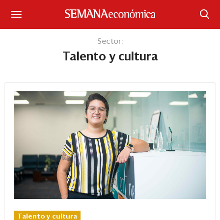
Suscríbase
Sector:
Talento y cultura
Iniciar sesión
Portada
¿Qué está pasando?
Sectores y Empresas
Management
Economía y Finanzas
Legal y Política
Talento y cultura