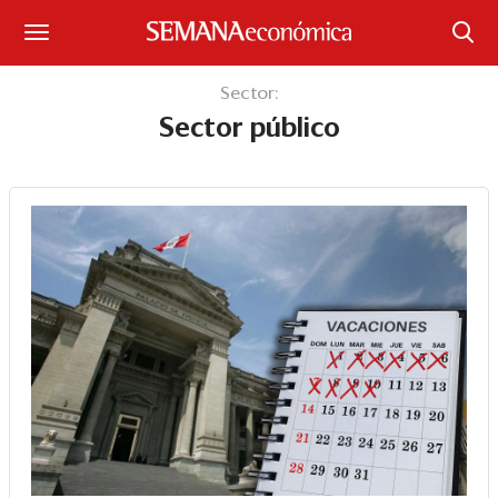
Suscríbase
Sector:
Sector público
Iniciar sesión
Portada
¿Qué está pasando?
Sectores y Empresas
Management
Economía y Finanzas
Legal y Política