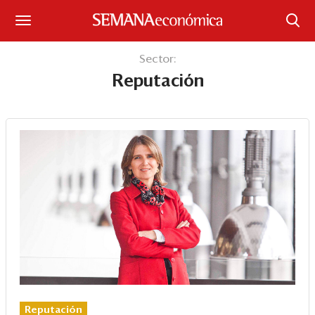
Suscríbase
Sector:
Reputación
Iniciar sesión
Portada
¿Qué está pasando?
Sectores y Empresas
Management
Economía y Finanzas
Legal y Política
Reputación