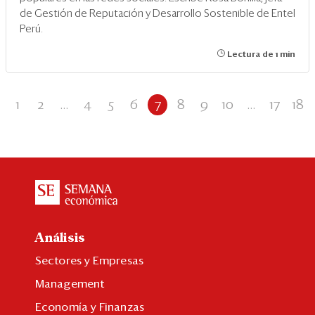
de Gestión de Reputación y Desarrollo Sostenible de Entel
Perú.
Lectura de 1 min
1
2
...
4
5
6
7
8
9
10
...
17
18
Análisis
Sectores y Empresas
Management
Economía y Finanzas