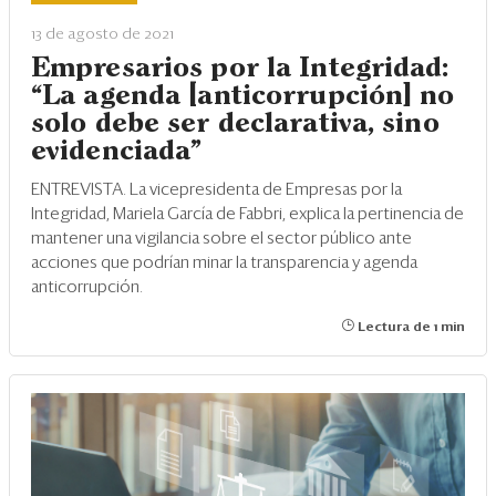
Eventos
13 de agosto de 2021
Blogs
Empresarios por la Integridad:
“La agenda [anticorrupción] no
Ranking CEO
solo debe ser declarativa, sino
evidenciada”
Edición Impresa
ENTREVISTA. La vicepresidenta de Empresas por la
Integridad, Mariela García de Fabbri, explica la pertinencia de
mantener una vigilancia sobre el sector público ante
acciones que podrían minar la transparencia y agenda
anticorrupción.
Lectura de 1 min