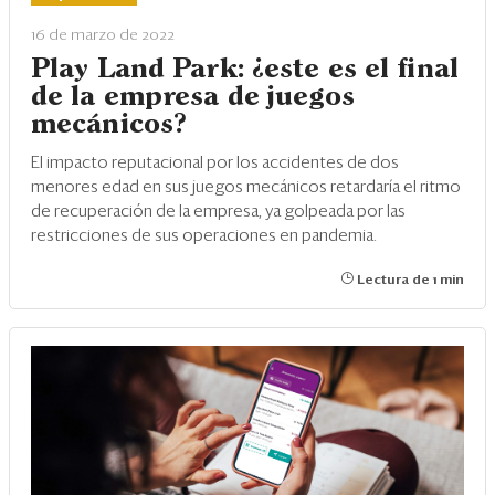
Eventos
16 de marzo de 2022
Blogs
Play Land Park: ¿este es el final
de la empresa de juegos
Ranking CEO
mecánicos?
Edición Impresa
El impacto reputacional por los accidentes de dos
menores edad en sus juegos mecánicos retardaría el ritmo
de recuperación de la empresa, ya golpeada por las
restricciones de sus operaciones en pandemia.
Lectura de 1 min