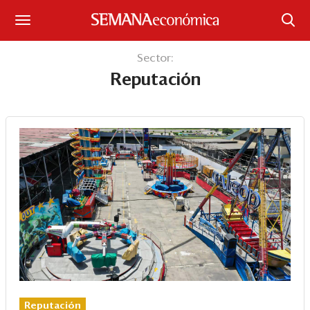
Suscríbase
Sector:
Reputación
Iniciar sesión
Portada
¿Qué está pasando?
Sectores y Empresas
Management
Economía y Finanzas
Legal y Política
Reputación