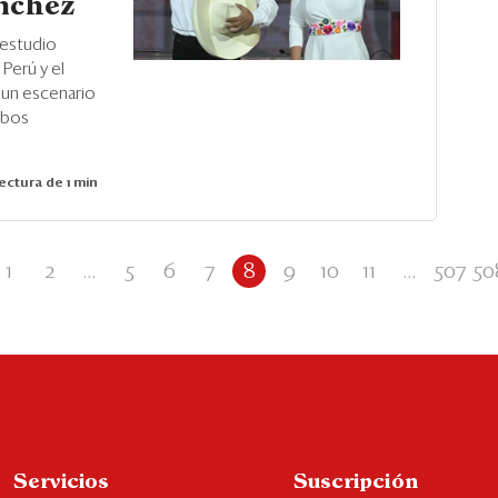
ánchez
 estudio
Perú y el
 un escenario
mbos
ectura de 1 min
1
2
...
5
6
7
8
9
10
11
...
507
50
Servicios
Suscripción