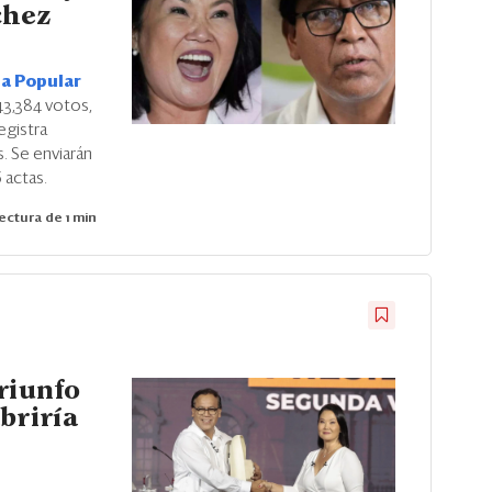
chez
a Popular
43,384 votos,
egistra
. Se enviarán
6 actas.
ectura de 1 min
riunfo
briría