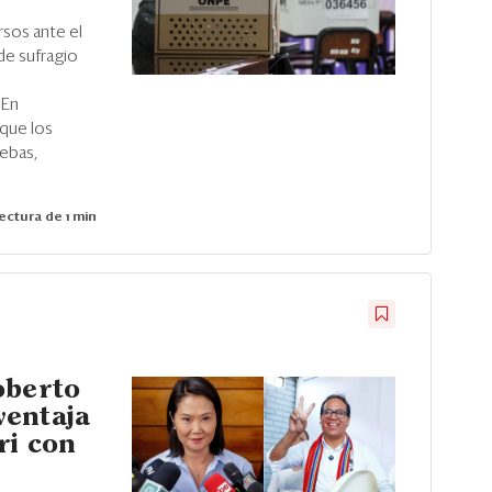
sos ante el
 de sufragio
 En
 que los
ebas,
ectura de 1 min
oberto
ventaja
ri con