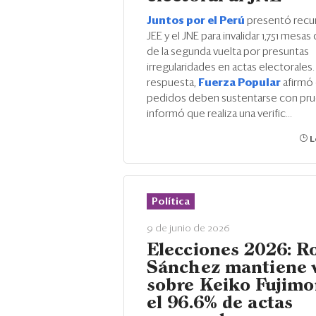
Juntos por el Perú
presentó recur
JEE y el JNE para invalidar 1,751 mesas
de la segunda vuelta por presuntas
irregularidades en actas electorales.
respuesta,
Fuerza Popular
afirmó
pedidos deben sustentarse con pru
informó que realiza una verific...
L
Política
9 de junio de 2026
Elecciones 2026: R
Sánchez mantiene 
sobre Keiko Fujimo
el 96.6% de actas