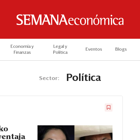
Economía y
Legal y
Eventos
Blogs
Finanzas
Política
Política
Sector:
ko
ventaja