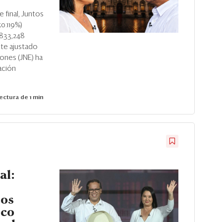
 final, Juntos
50.119%)
’833,248
ste ajustado
ones (JNE) ha
ación
ectura de 1 min
al:
sos
ico