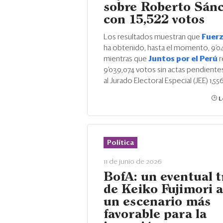
sobre Roberto Sán
con 15,522 votos
Los resultados muestran que
Fuerz
ha obtenido, hasta el momento, 9’0
mientras que
Juntos por el Perú
r
9’039,074 votos sin actas pendientes
al Jurado Electoral Especial (JEE) 1,55
L
Política
11 de junio de 2026
BofA: un eventual t
de Keiko Fujimori a
un escenario más
favorable para la