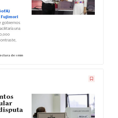
BofA)
 Fujimori
de gobiernos
ilitaría una
60,000
contraste,
ectura de 1 min
untos
ular
 disputa