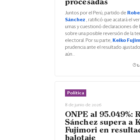
procesadas
Juntos por el Perú, partido de
Robe
Sánchez
, ratificó que acatará el ve
urnas y cuestionó declaraciones de 
sobre una posible reversión de la t
electoral. Por su parte,
Keiko Fuji
prudencia ante el resultado ajustad
aún...
L
Política
8 de junio de 2026
ONPE al 95.049%: 
Sánchez supera a 
Fujimori en resulta
balotaje