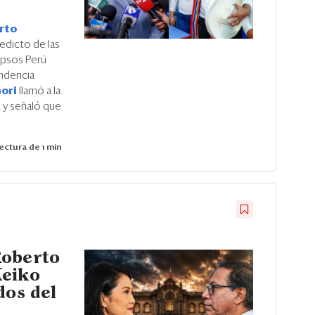
rto
redicto de las
Ipsos Perú
endencia
mori
llamó a la
o y señaló que
ectura de 1 min
Roberto
Keiko
dos del