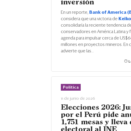
inversión
En un reporte,
Bank of America (
considera que una victoria de
Keiko
consolidaría la reciente tendencia 
conservadores en América Latina y fac
agenda para impulsar cerca de US$
millones en proyectos mineros. En 
advierte que las...
L
Política
11 de junio de 2026
Elecciones 2026: J
por el Perú pide an
1,751 mesas y lleva
electoral al JNE