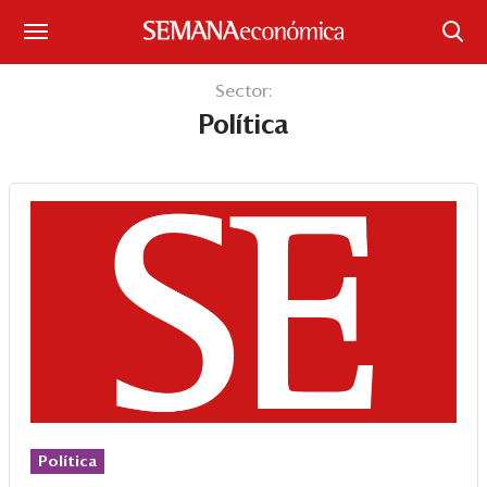
Suscríbase
Sector:
Política
Iniciar sesión
Portada
¿Qué está pasando?
Sectores y Empresas
Management
Economía y Finanzas
Legal y Política
Política