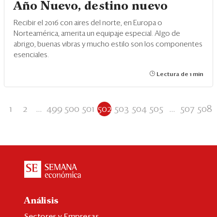
Año Nuevo, destino nuevo
Recibir el 2016 con aires del norte, en Europa o
Norteamérica, amerita un equipaje especial. Algo de
abrigo, buenas vibras y mucho estilo son los componentes
esenciales.
Lectura de 1 min
1
2
...
499
500
501
502
503
504
505
...
507
508
Análisis
Sectores y Empresas