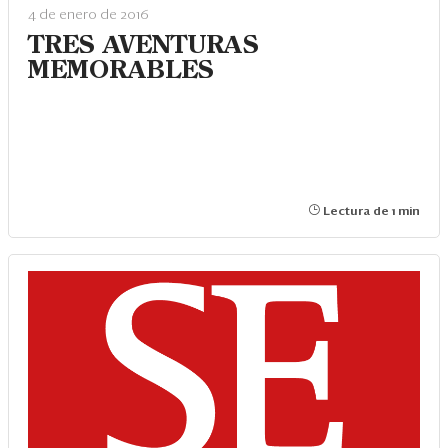
Eventos
4 de enero de 2016
TRES AVENTURAS
Blogs
MEMORABLES
Ranking CEO
Edición Impresa
Lectura de 1 min