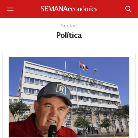
Suscríbase
Sector:
Política
Iniciar sesión
Portada
¿Qué está pasando?
Sectores y Empresas
Management
Economía y Finanzas
Legal y Política