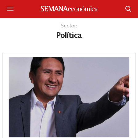
Suscríbase
Sector:
Política
Iniciar sesión
Portada
¿Qué está pasando?
Sectores y Empresas
Management
Economía y Finanzas
Legal y Política