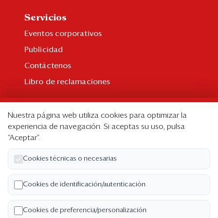
Servicios
Eventos corporativos
Publicidad
Contáctenos
Libro de reclamaciones
Suscripción
Nuestra página web utiliza cookies para optimizar la
Suscripción individual
experiencia de navegación. Si aceptas su uso, pulsa
“Aceptar”.
Paquetes corporativos
Edición Impresa
Cookies técnicas o necesarias
Nosotros
Cookies de identificación/autenticación
Quiénes somos
Cookies de preferencia/personalización
Código de ética