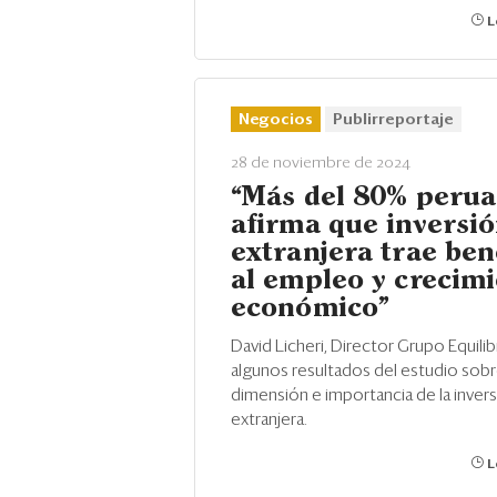
L
Negocios
Publirreportaje
28 de noviembre de 2024
“Más del 80% peru
afirma que inversi
extranjera trae ben
al empleo y crecim
económico”
David Licheri, Director Grupo Equili
algunos resultados del estudio sobr
dimensión e importancia de la inver
extranjera.
L