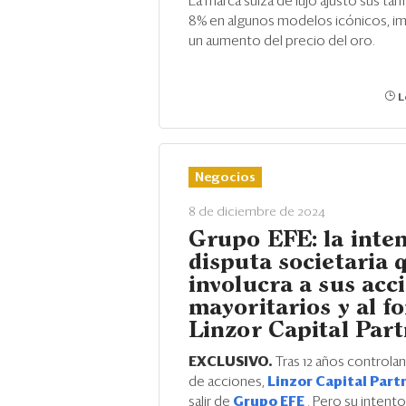
La marca suiza de lujo ajustó sus tari
8% en algunos modelos icónicos, i
un aumento del precio del oro.
L
Negocios
8 de diciembre de 2024
Grupo EFE: la inte
disputa societaria 
involucra a sus acc
mayoritarios y al f
Linzor Capital Par
EXCLUSIVO.
Tras 12 años controlan
de acciones,
Linzor Capital Part
salir de
Grupo EFE
. Pero su intent