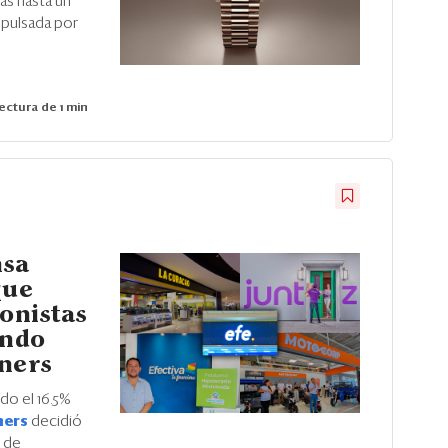
fas hasta un
mpulsada por
ectura de 1 min
nsa
que
ionistas
ondo
tners
do el 16.5%
ners
decidió
o de