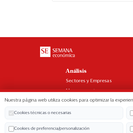
Análisis
Sectores y Empresas
Management
Nuestra página web utiliza cookies para optimizar la experien
Economía y Finanzas
Legal y Política
Cookies técnicas o necesarias
Ranking CEO
Cookies de preferencia/personalización
Blogs