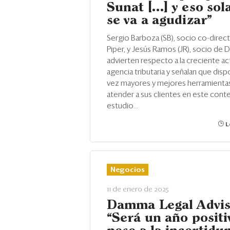
Sunat […] y eso so
se va a agudizar”
Sergio Barboza (SB), socio co-direc
Piper, y Jesús Ramos (JR), socio de D
advierten respecto a la creciente act
agencia tributaria y señalan que dis
vez mayores y mejores herramientas”
atender a sus clientes en este conte
estudio...
L
Negocios
11 de enero de 2025
Damma Legal Advis
“Será un año positi