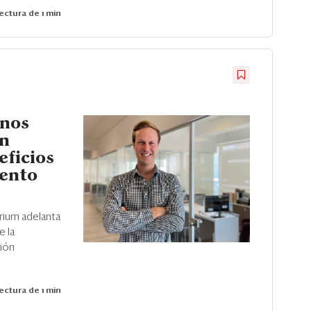
ectura de 1 min
anos
ón
eficios
iento
brium adelanta
e la
sión
ectura de 1 min