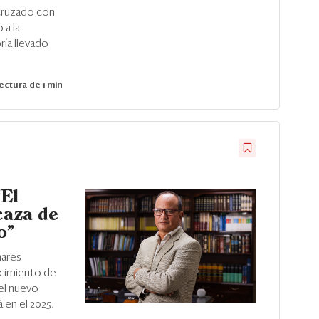
 cruzado con
 a la
ría llevado
ectura de 1 min
“El
caza de
o”
nares
ecimiento de
 el nuevo
en el 2025.