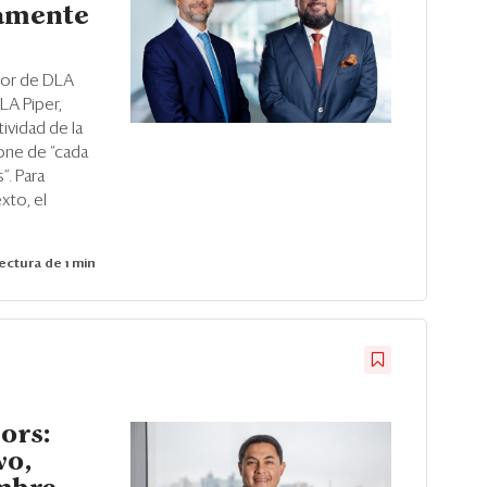
lamente
tor de DLA
LA Piper,
ividad de la
pone de “cada
. Para
xto, el
ectura de 1 min
ors:
vo,