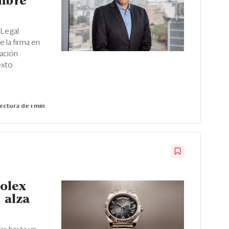
umbre
 Legal
 la firma en
ración
exto
ectura de 1 min
Rolex
l alza