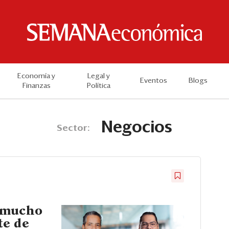
Economía y
Legal y
Eventos
Blogs
Finanzas
Política
Negocios
Sector:
 mucho
te de