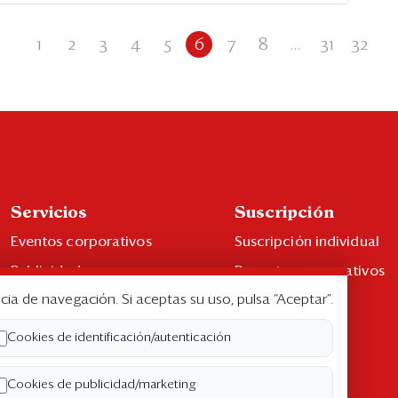
1
2
3
4
5
6
7
8
...
31
32
Servicios
Suscripción
Eventos corporativos
Suscripción individual
Publicidad
Paquetes corporativos
cia de navegación. Si aceptas su uso, pulsa “Aceptar”.
Contáctenos
Edición Impresa
Libro de reclamaciones
Cookies de identificación/autenticación
Cookies de publicidad/marketing