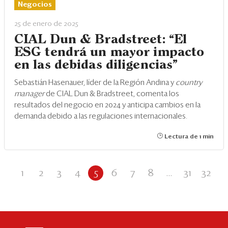
Negocios
25 de enero de 2025
CIAL Dun & Bradstreet: “El
ESG tendrá un mayor impacto
en las debidas diligencias”
Sebastián Hasenauer, líder de la Región Andina y
country
manager
de CIAL Dun & Bradstreet, comenta los
resultados del negocio en 2024 y anticipa cambios en la
demanda debido a las regulaciones internacionales.
Lectura de 1 min
1
2
3
4
5
6
7
8
...
31
32