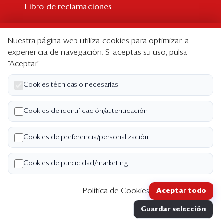
Libro de reclamaciones
Suscripción
Nuestra página web utiliza cookies para optimizar la
Suscripción individual
experiencia de navegación. Si aceptas su uso, pulsa
“Aceptar”.
Paquetes corporativos
Edición Impresa
Cookies técnicas o necesarias
Nosotros
Cookies de identificación/autenticación
Quiénes somos
Cookies de preferencia/personalización
Código de ética
Términos y Condiciones
Cookies de publicidad/marketing
Política de Privacidad
Política de Cookies
Aceptar todo
Copyright ©2026 Semana Económica. Todos los
Guardar selección
derechos reservados