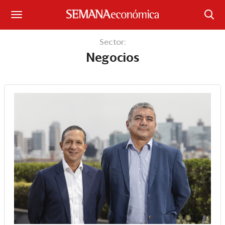
Suscríbase
Sector:
Negocios
Iniciar sesión
Portada
¿Qué está pasando?
Sectores y Empresas
Management
Economía y Finanzas
Legal y Política