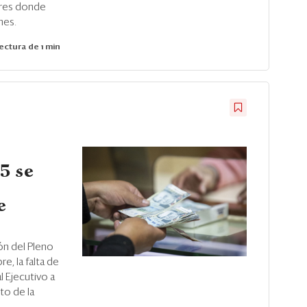
ores donde
nes.
ectura de 1 min
5 se
e
ón del Pleno
e, la falta de
l Ejecutivo a
to de la