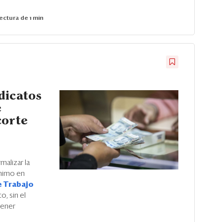
ectura de 1 min
dicatos
e
corte
alizar la
ínimo en
e Trabajo
o, sin el
tener