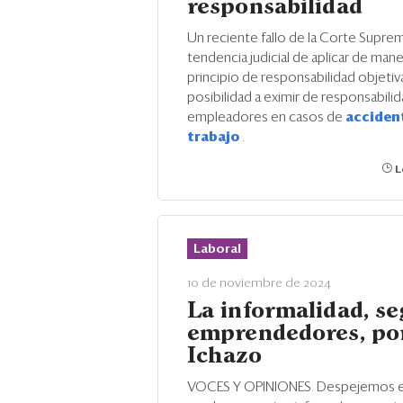
responsabilidad
Un reciente fallo de la Corte Suprem
tendencia judicial de aplicar de maner
principio de responsabilidad objetiva
posibilidad a eximir de responsabilid
empleadores en casos de
acciden
trabajo
.
L
Laboral
10 de noviembre de 2024
La informalidad, se
emprendedores, por
Ichazo
VOCES Y OPINIONES. Despejemos e