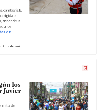
a cambiaría la
a rígida el
, abriendo la
ad a los
tes de
ectura de 1 min
gún los
 Javier
l mito de