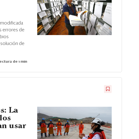
s
e modificada
s errores de
mbios
resolución de
ectura de 1 min
s: La
los
an usar