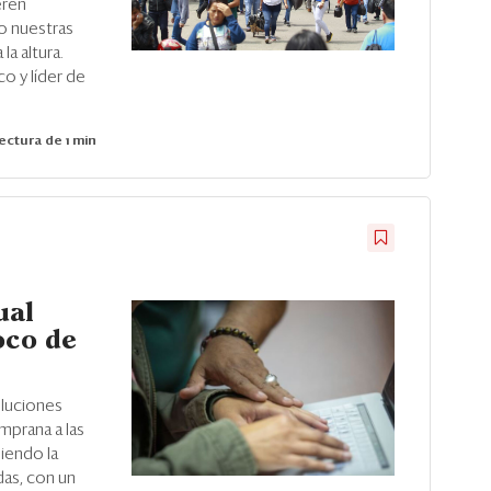
eren
ro nuestras
la altura.
o y líder de
ectura de 1 min
ual
oco de
luciones
emprana a las
iendo la
das, con un