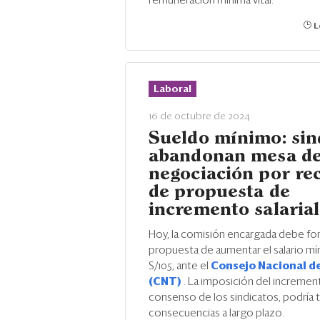
remuneración mínima vital.
L
Laboral
16 de octubre de 2024
Sueldo mínimo: sin
abandonan mesa d
negociación por re
de propuesta de
incremento salarial
Hoy, la comisión encargada debe form
propuesta de aumentar el salario m
S/105, ante el
Consejo Nacional d
(CNT)
. La imposición del increment
consenso de los sindicatos, podría 
consecuencias a largo plazo.