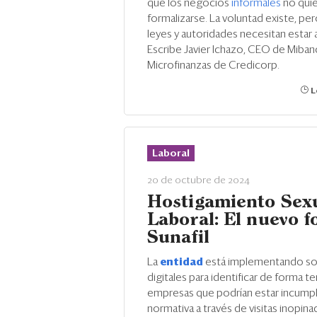
que los negocios
informales
no qui
formalizarse. La voluntad existe, pe
leyes y autoridades necesitan estar a 
Escribe Javier Ichazo, CEO de Mibanc
Microfinanzas de Credicorp.
L
Laboral
20 de octubre de 2024
Hostigamiento Sex
Laboral: El nuevo f
Sunafil
La
entidad
está implementando so
digitales para identificar de forma t
empresas que podrían estar incumpl
normativa a través de visitas inopina