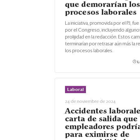
que demorarían lo
procesos laborales
La iniciativa, promovida por el PJ, fu
por el Congreso, incluyendo alguno
prolijidad en la redacción. Estos ca
terminarían por retrasar aún más la 
los procesos laborales.
L
Laboral
24 de noviembre de 2024
Accidentes laborale
carta de salida que 
empleadores podrí
para eximirse de