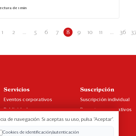
ectura de 1 min
1
2
...
5
6
7
8
9
10
11
...
36
3
Servicios
Suscripción
Eventos corporativos
Suscripción individual
Publicidad
Paquetes corporativos
cia de navegación. Si aceptas su uso, pulsa “Aceptar”.
Contáctenos
Edición Impresa
Libro de reclamaciones
Cookies de identificación/autenticación