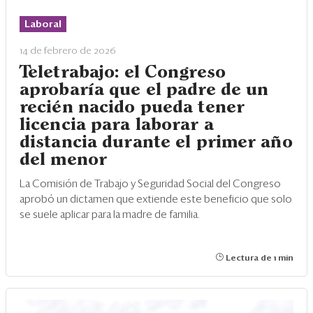
Eventos
Laboral
Blogs
14 de febrero de 2026
Ranking CEO
Teletrabajo: el Congreso
aprobaría que el padre de un
Edición Impresa
recién nacido pueda tener
licencia para laborar a
distancia durante el primer año
del menor
La Comisión de Trabajo y Seguridad Social del Congreso
aprobó un dictamen que extiende este beneficio que solo
se suele aplicar para la madre de familia.
Lectura de 1 min