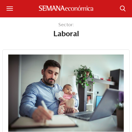
Suscríbase
Sector:
Laboral
Iniciar sesión
Portada
¿Qué está pasando?
Sectores y Empresas
Management
Economía y Finanzas
Legal y Política