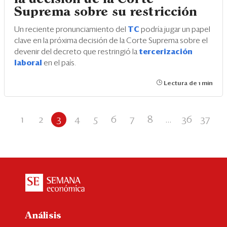
Suprema sobre su restricción
Un reciente pronunciamiento del
TC
podría jugar un papel
clave en la próxima decisión de la Corte Suprema sobre el
devenir del decreto que restringió la
tercerización
laboral
en el país.
Lectura de 1 min
1
2
3
4
5
6
7
8
...
36
37
Análisis