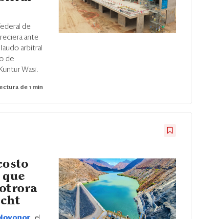
federal de
reciera ante
laudo arbitral
to de
Kuntur Wasi.
ectura de 1 min
costo
n que
 otrora
echt
Novonor
, el