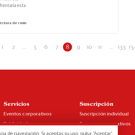
rentaría esta
ectura de 1 min
1
2
...
5
6
7
8
9
10
11
...
133
13
Servicios
Suscripción
Eventos corporativos
Suscripción individual
Publicidad
Paquetes corporativos
cia de navegación. Si aceptas su uso, pulsa “Aceptar”.
Contáctenos
Edición Impresa