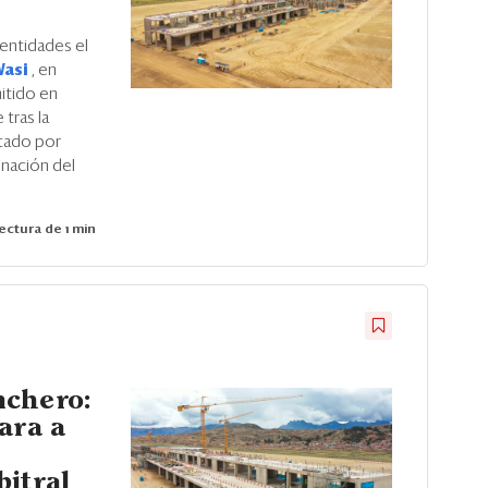
 entidades el
Wasi
, en
itido en
tras la
stado por
inación del
ectura de 1 min
nchero:
ara a
bitral