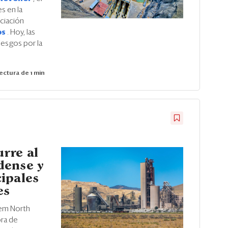
s en la
ciación
os
. Hoy, las
iesgos por la
ectura de 1 min
rre al
dense y
ipales
es
cem North
pra de