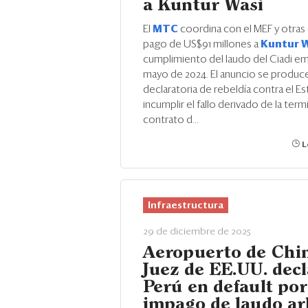
a Kuntur Wasi
El
MTC
coordina con el MEF y otras
pago de US$91 millones a
Kuntur 
cumplimiento del laudo del Ciadi em
mayo de 2024. El anuncio se produce 
declaratoria de rebeldía contra el E
incumplir el fallo derivado de la term
contrato d...
L
Infraestructura
29 de diciembre de 2025
Aeropuerto de Chi
Juez de EE.UU. decl
Perú en default por
impago de laudo ar