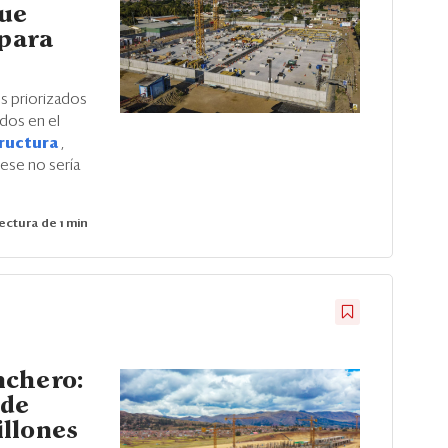
que
 para
s priorizados
ados en el
tructura
,
 ese no sería
ectura de 1 min
nchero:
 de
llones