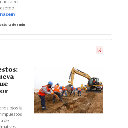
deuda a 20
 reseteo
Unacem
.
ectura de 1 min
stos:
nueva
que
tor
enos ojos la
or impuestos
ra de
rmativos,