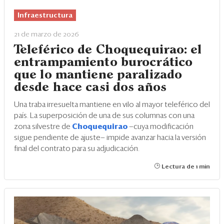
Eventos
Infraestructura
Blogs
21 de marzo de 2026
Ranking CEO
Teleférico de Choquequirao: el
entrampamiento burocrático
Edición Impresa
que lo mantiene paralizado
desde hace casi dos años
Una traba irresuelta mantiene en vilo al mayor teleférico del
país. La superposición de una de sus columnas con una
zona silvestre de
Choquequirao
—cuya modificación
sigue pendiente de ajuste— impide avanzar hacia la versión
final del contrato para su adjudicación.
Lectura de 1 min