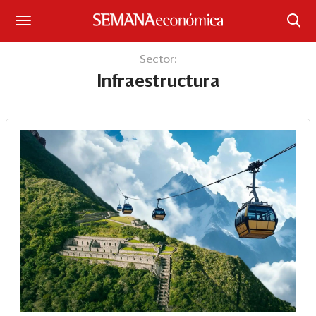
Suscríbase
Sector:
Infraestructura
Iniciar sesión
Portada
¿Qué está pasando?
Sectores y Empresas
Management
Economía y Finanzas
Legal y Política