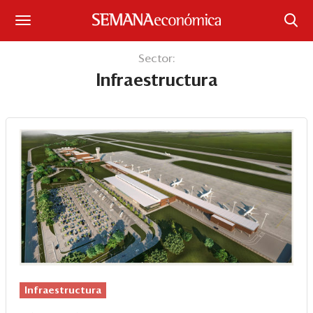
Suscríbase
Sector:
Infraestructura
Iniciar sesión
Portada
¿Qué está pasando?
Sectores y Empresas
Management
Economía y Finanzas
Legal y Política
Infraestructura