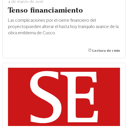
Eventos
4 de marzo de 2016
Tenso financiamiento
Blogs
Las complicaciones por el cierre financiero del
Ranking CEO
proyectopueden alterar el hasta hoy tranquilo avance de la
obra emblema de Cusco
Edición Impresa
Lectura de 1 min