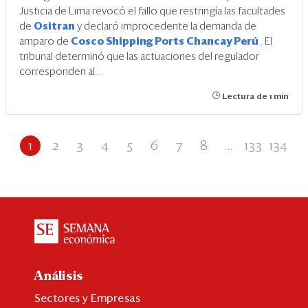
Justicia de Lima revocó el fallo que restringía las facultades
de
Ositran
y declaró improcedente la demanda de
amparo de
Cosco Shipping Ports Chancay Perú
. El
tribunal determinó que las actuaciones del regulador
corresponden al...
Lectura de 1 min
1
2
3
4
5
6
7
8
...
133
134
Análisis
Sectores y Empresas