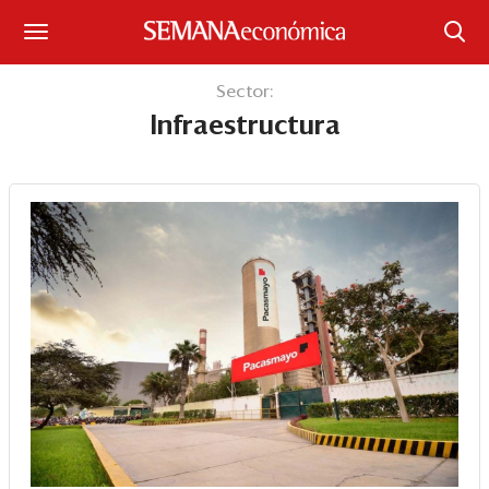
Suscríbase
Sector:
Infraestructura
Iniciar sesión
Portada
¿Qué está pasando?
Sectores y Empresas
Management
Economía y Finanzas
Legal y Política