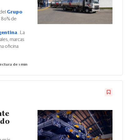
 del
Grupo
l 80% de
gentina
. La
ales, marcas
na oficina
ectura de 1 min
nte
ldo