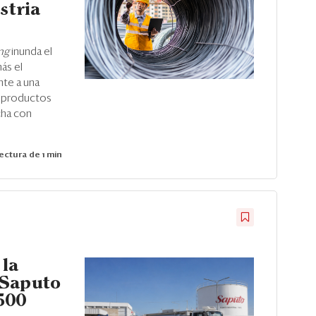
stria
ng
inunda el
ás el
ente a una
s productos
ncha con
ectura de 1 min
 la
 Saputo
500