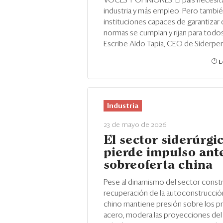
VOCES Y OPINIONES. El país necesit
industria y más empleo. Pero tambi
instituciones capaces de garantizar 
normas se cumplan y rijan para todos
Escribe Aldo Tapia, CEO de Siderper
L
Industria
23 de mayo de 2026
El sector siderúrgi
pierde impulso ante
sobreoferta china
Pese al dinamismo del sector constr
recuperación de la autoconstrucción
chino mantiene presión sobre los pr
acero, modera las proyecciones del