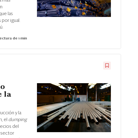
a más
én
que las
 por igual.
ú.
ectura de 1 min
co
 la
ucción y la
, el
dumping
ecios del
 sector