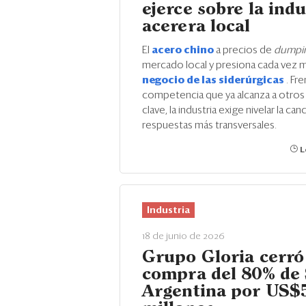
ejerce sobre la indu
acerera local
El
acero chino
a precios de
dumpi
mercado local y presiona cada vez m
negocio de las siderúrgicas
. Fr
competencia que ya alcanza a otro
clave, la industria exige nivelar la ca
respuestas más transversales.
L
Industria
18 de junio de 2026
Grupo Gloria cerró
compra del 80% de
Argentina por US$