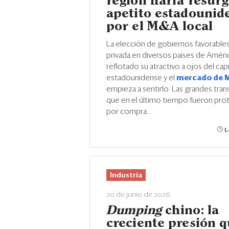
región haría resurg
apetito estadounid
por el M&A local
La elección de gobiernos favorables 
privada en diversos países de Améric
reflotado su atractivo a ojos del capi
estadounidense y el
mercado de 
empieza a sentirlo. Las grandes tran
que en el último tiempo fueron pro
por compra...
L
Industria
20 de junio de 2026
Dumping
chino: la
creciente presión 