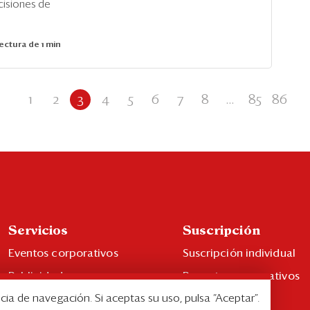
cisiones de
ectura de 1 min
1
2
3
4
5
6
7
8
...
85
86
Servicios
Suscripción
Eventos corporativos
Suscripción individual
Publicidad
Paquetes corporativos
cia de navegación. Si aceptas su uso, pulsa “Aceptar”.
Contáctenos
Edición Impresa