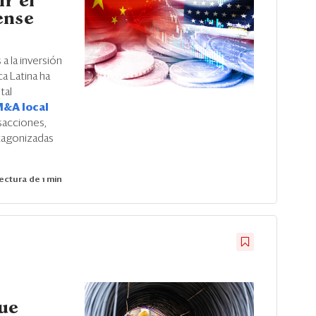
ir el
ense
a la inversión
a Latina ha
tal
M&A local
sacciones,
tagonizadas
ectura de 1 min
que