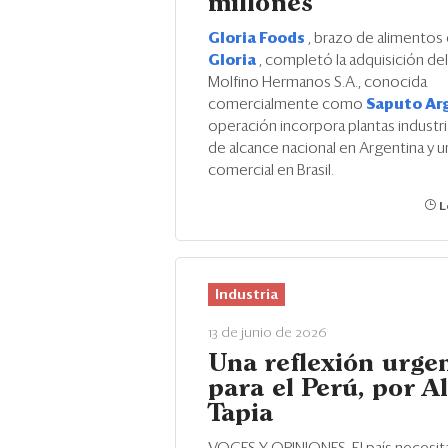
millones
Gloria Foods
, brazo de alimentos
Gloria
, completó la adquisición de
Molfino Hermanos S.A., conocida
comercialmente como
Saputo Ar
operación incorpora plantas industri
de alcance nacional en Argentina y u
comercial en Brasil.
L
Industria
13 de junio de 2026
Una reflexión urge
para el Perú, por A
Tapia