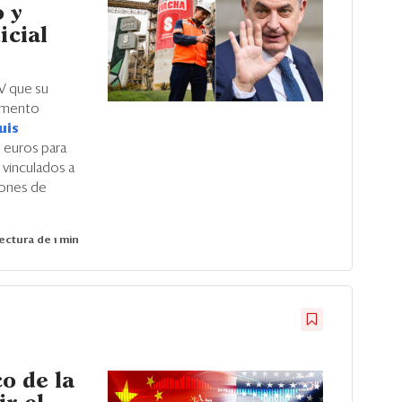
 y
icial
V que su
Cemento
uis
 euros para
 vinculados a
ciones de
ectura de 1 min
co de la