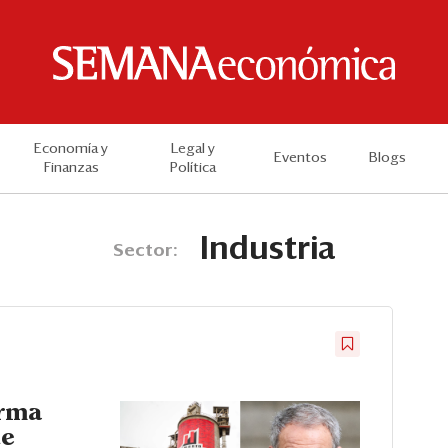
Economía y
Legal y
Eventos
Blogs
Finanzas
Política
Industria
Sector:
irma
te