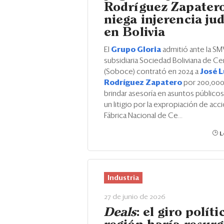
Rodríguez Zapatero
niega injerencia jud
en Bolivia
El
Grupo Gloria
admitió ante la SM
subsidiaria Sociedad Boliviana de 
(Soboce) contrató en 2024 a
José L
Rodríguez Zapatero
por 200,000
brindar asesoría en asuntos públicos
un litigio por la expropiación de ac
Fábrica Nacional de Ce...
L
Industria
27 de junio de 2026
Deals
: el giro políti