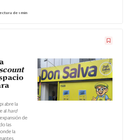
ectura de 1 min
a
iscount
spacio
ara
i abre la
e al
hard
 expansión de
do las
donde la
inantes.