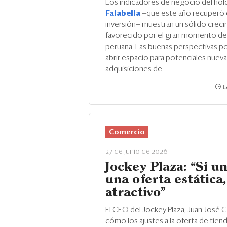
Los indicadores de negocio del hol
Falabella
—que este año recuperó 
inversión— muestran un sólido creci
favorecido por el gran momento de
peruana. Las buenas perspectivas po
abrir espacio para potenciales nuev
adquisiciones de...
L
Comercio
27 de junio de 2026
Jockey Plaza: “Si u
una oferta estática
atractivo”
El CEO del Jockey Plaza, Juan José Ca
cómo los ajustes a la oferta de tiend