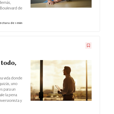
Además,
l Boulevard de
ectura de 1 min
 todo,
na vida donde
quizás, uno
es para un
ale la pena
versionista y