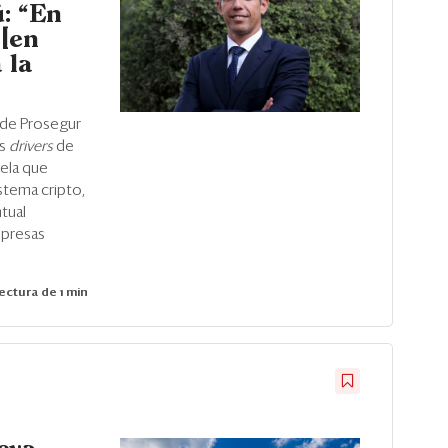
: “En
[en
 la
 de Prosegur
os
drivers
de
vela que
stema cripto,
tual
mpresas
ectura de 1 min