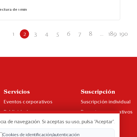
ectura de 1 min
1
2
3
4
5
6
7
8
...
189
190
Servicios
Suscripción
Eventos corporativos
Suscripción individual
Publicidad
Paquetes corporativos
cia de navegación. Si aceptas su uso, pulsa “Aceptar”.
Contáctenos
Edición Impresa
Libro de reclamaciones
Cookies de identificación/autenticación