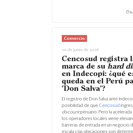
L
Comercio
20 de junio de 2026
Cencosud registra l
marca de su
hard d
en Indecopi: ¿qué e
queda en el Perú p
'Don Salva'?
El registro de Don Salva ante Indecop
posibilidad de que
Cencosud
ingres
discount
peruano. Pero la acelerada
los operadores locales viene elevan
barreras de entrada en un negocio 
escala y las ubicaciones son determ