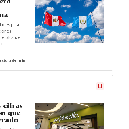
eva
ana
dades para
iones,
r el alcance
en
ectura de 1 min
 cifras
ón que
rcado