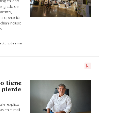
ding chileno
el grado de
miento,
 la operación
drían incluso
as
ectura de 1 min
no tiene
, pierde
lle, explica
as en el mall