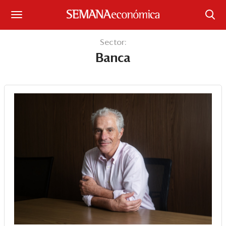
Suscríbase
Sector:
Banca
Iniciar sesión
Portada
¿Qué está pasando?
Sectores y Empresas
Management
Economía y Finanzas
Legal y Política