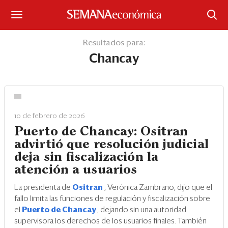
Suscríbase
Resultados para:
Chancay
Iniciar sesión
Portada
¿Qué está pasando?
10 de febrero de 2026
Puerto de Chancay: Ositran
Sectores y Empresas
advirtió que resolución judicial
deja sin fiscalización la
Management
atención a usuarios
Economía y Finanzas
La presidenta de
Ositran
, Verónica Zambrano, dijo que el
fallo limita las funciones de regulación y fiscalización sobre
Legal y Política
el
Puerto de Chancay
, dejando sin una autoridad
supervisora los derechos de los usuarios finales. También