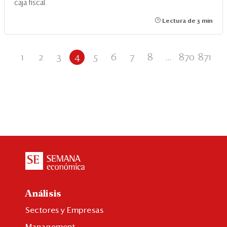
caja fiscal.
Lectura de 3 min
1
2
3
4
5
6
7
8
...
870
871
Análisis
Sectores y Empresas