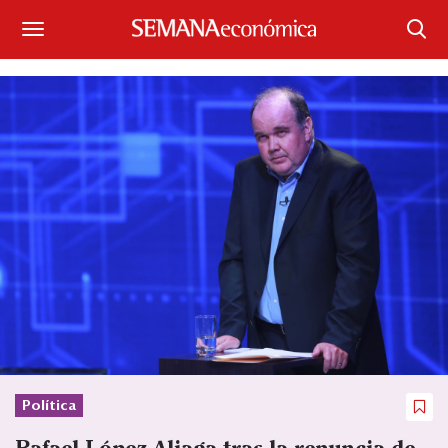
Suscríbase
Iniciar sesión
Portada
¿Qué está pasando?
Sectores y Empresas
Management
Economía y Finanzas
Legal y Política
Política