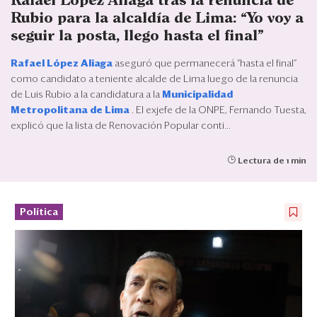
Rafael López Aliaga tras la renuncia de
Eventos
Rubio para la alcaldía de Lima: “Yo voy a
Blogs
seguir la posta, llego hasta el final”
Rafael López Aliaga
aseguró que permanecerá “hasta el final”
Ranking CEO
como candidato a teniente alcalde de Lima luego de la renuncia
de Luis Rubio a la candidatura a la
Municipalidad
Edición Impresa
Metropolitana de Lima
. El exjefe de la ONPE, Fernando Tuesta,
explicó que la lista de Renovación Popular conti...
Lectura de 1 min
Política