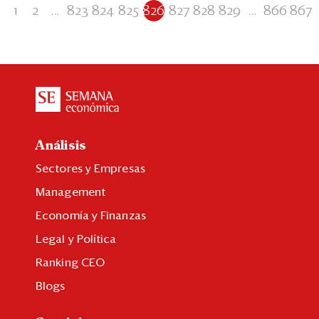
1
2
...
823
824
825
826
827
828
829
...
866
867
Análisis
Sectores y Empresas
Management
Economía y Finanzas
Legal y Política
Ranking CEO
Blogs