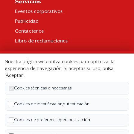
Servicios
Eventos corporativos
Publicidad
Contáctenos
Libro de reclamaciones
Suscripción
Nuestra página web utiliza cookies para optimizar la
Suscripción individual
experiencia de navegación. Si aceptas su uso, pulsa
“Aceptar”.
Paquetes corporativos
Edición Impresa
Cookies técnicas o necesarias
Nosotros
Cookies de identificación/autenticación
Quiénes somos
Cookies de preferencia/personalización
Código de ética
Términos y Condiciones