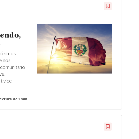
yendo,
a
próximos
ue nos
o comunitario
va,
t vice
ectura de 1 min