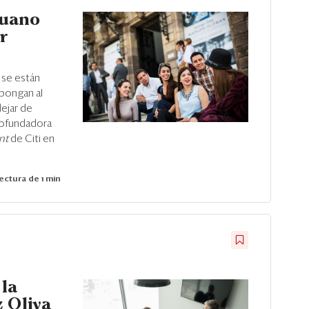
ruano
r
 se están
 pongan al
ejar de
 Cofundadora
ent
de Citi en
ectura de 1 min
 la
 Oliva