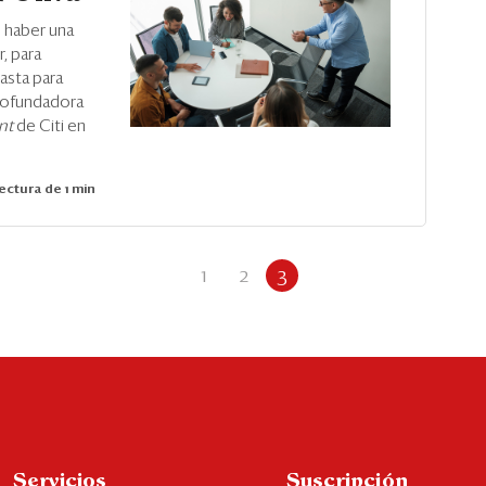
 haber una
, para
hasta para
 cofundadora
ent
de Citi en
ectura de 1 min
1
2
3
Servicios
Suscripción