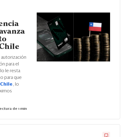
tencia
 avanza
to
Chile
e autorización
ón para el
o le resta
to para que
Chile
, lo
óximos
ectura de 1 min