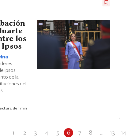
obación
luarte
tre los
 Ipsos
ina
líderes
de Ipsos
ento de la
tituciones del
es
ectura de 1 min
1
2
3
4
5
6
7
8
...
13
14