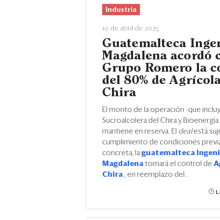
Industria
10 de abril de 2025
Guatemalteca Inge
Magdalena acordó c
Grupo Romero la 
del 80% de Agrícola
Chira
El monto de la operación -que incluy
Sucroalcolera del Chira y Bioenergía 
mantiene en reserva. El
deal
está suj
cumplimiento de condiciones previas
concreta, la
guatemalteca Ingen
Magdalena
tomará el control de
A
Chira
, en reemplazo del...
L