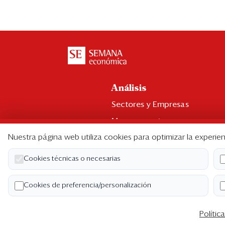
Análisis
Sectores y Empresas
Management
Nuestra página web utiliza cookies para optimizar la experien
Economía y Finanzas
Legal y Política
Cookies técnicas o necesarias
Ranking CEO
Cookies de preferencia/personalización
Blogs
Polític
Co