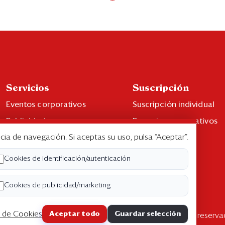
Servicios
Suscripción
Eventos corporativos
Suscripción individual
Publicidad
Paquetes corporativos
cia de navegación. Si aceptas su uso, pulsa “Aceptar”.
Contáctenos
Edición Impresa
Libro de reclamaciones
Cookies de identificación/autenticación
Cookies de publicidad/marketing
a de Cookies
Aceptar todo
Guardar selección
pyright ©2026 Semana Económica. Todos los derechos reserva