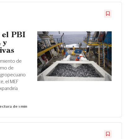
 el PBI
 y
ivas
cimiento de
ismo de
agropecuario
te, el MEF
xpandiría
ectura de 1 min