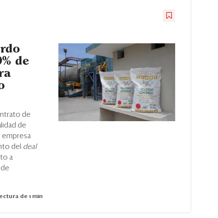
erdo
0% de
ra
o
ontrato de
lidad de
, empresa
nto del
deal
eto a
 de
ectura de 1 min