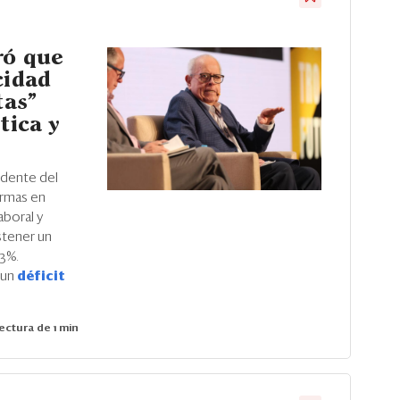
ró que
cidad
tas”
tica y
idente del
ormas en
aboral y
stener un
3%.
 un
déficit
ectura de 1 min