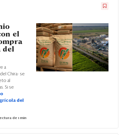
nio
on el
compra
 del
e a
del Chira- se
eto al
. Si se
io
grícola del
ectura de 1 min