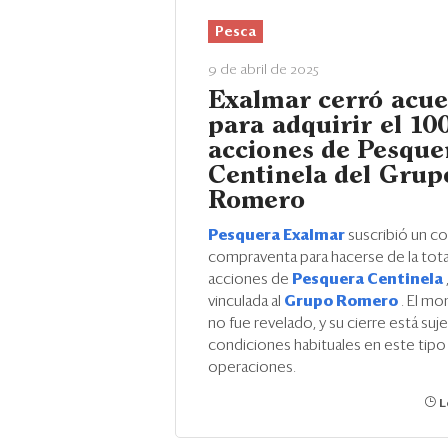
Pesca
9 de abril de 2025
Exalmar cerró acu
para adquirir el 10
acciones de Pesque
Centinela del Grup
Romero
Pesquera Exalmar
suscribió un c
compraventa para hacerse de la tota
acciones de
Pesquera Centinela
vinculada al
Grupo Romero
. El mo
no fue revelado, y su cierre está suj
condiciones
habituales en este tipo
operaciones.
L