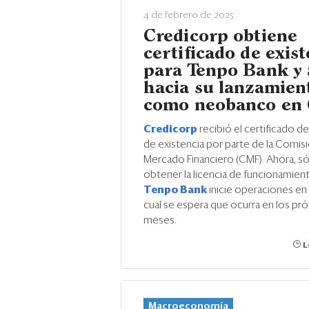
4 de febrero de 2025
Credicorp obtiene
certificado de exis
para Tenpo Bank y
hacia su lanzamien
como neobanco en 
Credicorp
recibió el certificado d
de existencia por parte de la Comisi
Mercado Financiero (CMF). Ahora, sól
obtener la licencia de funcionamien
Tenpo Bank
inicie operaciones en
cual se espera que ocurra en los pr
meses.
L
Macroeconomía