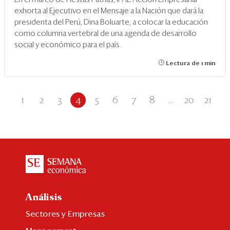
exhorta al Ejecutivo en el Mensaje a la Nación que dará la
presidenta del Perú, Dina Boluarte, a colocar la educación
como columna vertebral de una agenda de desarrollo
social y económico para el país.
Lectura de 1 min
1
2
3
4
5
6
7
8
...
20
21
Análisis
Sectores y Empresas