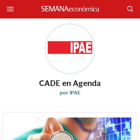
Suscríbase
Iniciar sesión
Portada
¿Qué está pasando?
Sectores y Empresas
CADE en Agenda
por IPAE
Management
Economía y Finanzas
Legal y Política